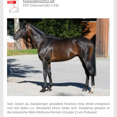
FearlessKing2022.pdf
PDF-Dokument [82.5 KB]
Sein Debüt als Zweijähriger gestaltete Fearless King direkt erfolgreich
und ließ dabei u.a. Wonderful Moon hinter sich. Dreijährig gewann er
das klassische Mehl-Mülhens-Rennen (Gruppe 2) vor Rubaiyat.