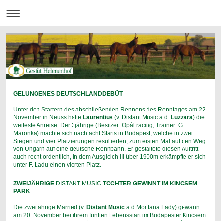
GELUNGENES DEUTSCHLANDDEBÜT
Unter den Startern des abschließenden Rennens des Renntages am 22.
November in Neuss hatte
Laurentius
(v.
Distant Music
a.d.
Luzzara
) die
weiteste Anreise. Der 3jährige (Besitzer: Opál racing, Trainer: G.
Maronka) machte sich nach acht Starts in Budapest, welche in zwei
Siegen und vier Platzierungen resultierten, zum ersten Mal auf den Weg
von Ungarn auf eine deutsche Rennbahn. Er gestaltete diesen Auftritt
auch recht ordentlich, in dem Ausgleich III über 1900m erkämpfte er sich
unter F. Ladu einen vierten Platz.
ZWEIJÄHRIGE
DISTANT MUSIC
TOCHTER GEWINNT IM KINCSEM
PARK
Die zweijährige Married (v.
Distant Music
a.d Montana Lady) gewann
am 20. November bei ihrem fünften Lebensstart im Budapester Kincsem