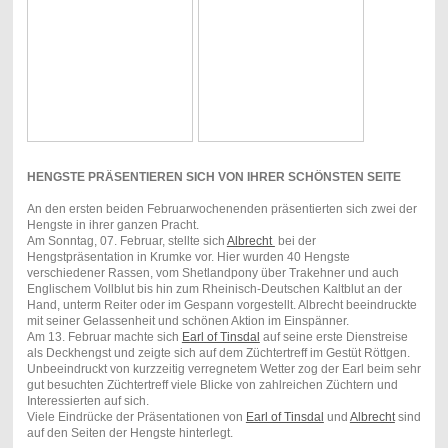
HENGSTE PRÄSENTIEREN SICH VON IHRER SCHÖNSTEN SEITE
An den ersten beiden Februarwochenenden präsentierten sich zwei der
Hengste in ihrer ganzen Pracht.
Am Sonntag, 07. Februar, stellte sich
Albrecht
bei der
Hengstpräsentation in Krumke vor. Hier wurden 40 Hengste
verschiedener Rassen, vom Shetlandpony über Trakehner und auch
Englischem Vollblut bis hin zum Rheinisch-Deutschen Kaltblut an der
Hand, unterm Reiter oder im Gespann vorgestellt. Albrecht beeindruckte
mit seiner Gelassenheit und schönen Aktion im Einspänner.
Am 13. Februar machte sich
Earl of Tinsdal
auf seine erste Dienstreise
als Deckhengst und zeigte sich auf dem Züchtertreff im Gestüt Röttgen.
Unbeeindruckt von kurzzeitig verregnetem Wetter zog der Earl beim sehr
gut besuchten Züchtertreff viele Blicke von zahlreichen Züchtern und
Interessierten auf sich.
Viele Eindrücke der Präsentationen von
Earl of Tinsdal
und
Albrecht
sind
auf den Seiten der Hengste hinterlegt.