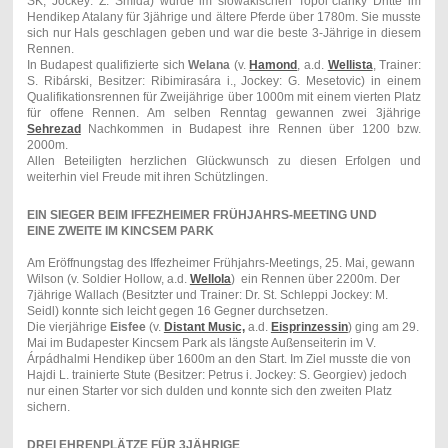
SK, Jockey: Z. Šmida) wurde im slowakischen Topol´cianky Dritte im
Hendikep Atalany für 3jährige und ältere Pferde über 1780m. Sie musste
sich nur Hals geschlagen geben und war die beste 3-Jährige in diesem
Rennen.
In Budapest qualifizierte sich
Welana
(v.
Hamond
, a.d.
Wellista
, Trainer:
S. Ribárski, Besitzer: Ribimirasára i., Jockey: G. Mesetovic) in einem
Qualifikationsrennen für Zweijährige über 1000m mit einem vierten Platz
für offene Rennen. Am selben Renntag gewannen zwei 3jährige
Sehrezad
Nachkommen in Budapest ihre Rennen über 1200 bzw.
2000m.
Allen Beteiligten herzlichen Glückwunsch zu diesen Erfolgen und
weiterhin viel Freude mit ihren Schützlingen.
EIN SIEGER BEIM IFFEZHEIMER FRÜHJAHRS-MEETING UND
EINE ZWEITE IM KINCSEM PARK
Am Eröffnungstag des Iffezheimer Frühjahrs-Meetings, 25. Mai, gewann
Wilson (v. Soldier Hollow, a.d.
Wellola
) ein Rennen über 2200m. Der
7jährige Wallach (Besitzter und Trainer: Dr. St. Schleppi Jockey: M.
Seidl) konnte sich leicht gegen 16 Gegner durchsetzen.
Die vierjährige
Eisfee
(v.
Distant Music,
a.d.
Eisprinzessin
) ging am 29.
Mai im Budapester Kincsem Park als längste Außenseiterin im V.
Árpádhalmi Hendikep über 1600m an den Start. Im Ziel musste die von
Hajdi L. trainierte Stute (Besitzer: Petrus i. Jockey: S. Georgiev) jedoch
nur einen Starter vor sich dulden und konnte sich den zweiten Platz
sichern.
DREI EHRENPLÄTZE FÜR 3JÄHRIGE