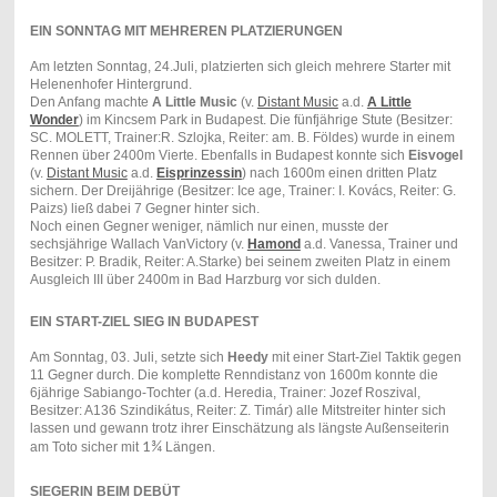
EIN SONNTAG MIT MEHREREN PLATZIERUNGEN
Am letzten Sonntag, 24.Juli, platzierten sich gleich mehrere Starter mit
Helenenhofer Hintergrund.
Den Anfang machte
A Little Music
(v.
Distant Music
a.d.
A Little
Wonder
) im Kincsem Park in Budapest. Die fünfjährige Stute (Besitzer:
SC. MOLETT, Trainer:R. Szlojka, Reiter: am. B. Földes) wurde in einem
Rennen über 2400m Vierte. Ebenfalls in Budapest konnte sich
Eisvogel
(v.
Distant Music
a.d.
Eisprinzessin
) nach 1600m einen dritten Platz
sichern. Der Dreijährige (Besitzer: Ice age, Trainer: I. Kovács, Reiter: G.
Paizs) ließ dabei 7 Gegner hinter sich.
Noch einen Gegner weniger, nämlich nur einen, musste der
sechsjährige Wallach VanVictory (v.
Hamond
a.d. Vanessa, Trainer und
Besitzer: P. Bradik, Reiter: A.Starke) bei seinem zweiten Platz in einem
Ausgleich III über 2400m in Bad Harzburg vor sich dulden.
EIN START-ZIEL SIEG IN BUDAPEST
Am Sonntag, 03. Juli, setzte sich
Heedy
mit einer Start-Ziel Taktik gegen
11 Gegner durch. Die komplette Renndistanz von 1600m konnte die
6jährige Sabiango-Tochter (a.d. Heredia, Trainer: Jozef Roszival,
Besitzer: A136 Szindikátus, Reiter: Z. Timár) alle Mitstreiter hinter sich
lassen und gewann trotz ihrer Einschätzung als längste Außenseiterin
am Toto sicher mit
1¾
Längen.
SIEGERIN BEIM DEBÜT