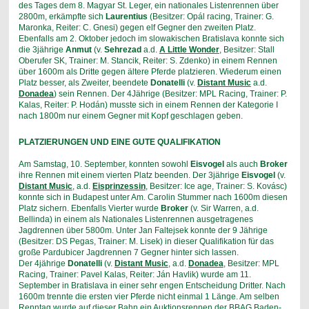
des Tages dem 8. Magyar St. Leger, ein nationales Listenrennen über
2800m, erkämpfte sich
Laurentius
(Besitzer: Opál racing, Trainer: G.
Maronka, Reiter: C. Gnesi) gegen elf Gegner den zweiten Platz.
Ebenfalls am 2. Oktober jedoch im slowakischen Bratislava konnte sich
die 3jährige
Anmut
(v.
Sehrezad
a.d.
A Little Wonder
, Besitzer: Stall
Oberufer SK, Trainer: M. Stancik, Reiter: S. Zdenko) in einem Rennen
über 1600m als Dritte gegen ältere Pferde platzieren. Wiederum einen
Platz besser, als Zweiter, beendete
Donatelli
(v.
Distant Music
a.d.
Donadea
) sein Rennen. Der 4Jährige (Besitzer: MPL Racing, Trainer: P.
Kalas, Reiter: P. Hodán) musste sich in einem Rennen der Kategorie I
nach 1800m nur einem Gegner mit Kopf geschlagen geben.
PLATZIERUNGEN UND EINE GUTE QUALIFIKATION
Am Samstag, 10. September, konnten sowohl
Eisvogel
als auch
Broker
ihre Rennen mit einem vierten Platz beenden. Der 3jährige
Eisvogel
(v.
Distant Music
, a.d.
Eisprinzessin
, Besitzer: Ice age, Trainer: S. Kovásc)
konnte sich in Budapest unter Am. Carolin Stummer nach 1600m diesen
Platz sichern. Ebenfalls Vierter wurde
Broker
(v. Sir Warren, a.d.
Bellinda) in einem als Nationales Listenrennen ausgetragenes
Jagdrennen über 5800m. Unter Jan Faltejsek konnte der 9 Jährige
(Besitzer: DS Pegas, Trainer: M. Lisek) in dieser Qualifikation für das
große Pardubicer Jagdrennen 7 Gegner hinter sich lassen.
Der 4jährige
Donatelli
(v.
Distant Music
, a.d.
Donadea
, Besitzer: MPL
Racing, Trainer: Pavel Kalas, Reiter: Ján Havlik) wurde am 11.
September in Bratislava in einer sehr engen Entscheidung Dritter. Nach
1600m trennte die ersten vier Pferde nicht einmal 1 Länge. Am selben
Renntag wurde auf dieser Bahn ein Auktionsrennen der BBAG Baden-