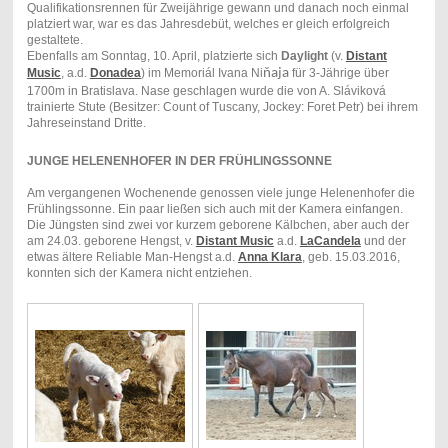
Qualifikationsrennen für Zweijährige gewann und danach noch einmal
platziert war, war es das Jahresdebüt, welches er gleich erfolgreich
gestaltete.
Ebenfalls am Sonntag, 10. April, platzierte sich
Daylight
(v.
Distant
Music
, a.d.
Donadea
) im Memoriál Ivana Ni
ňaja
für 3-Jährige über
1700m in Bratislava. Nase geschlagen wurde die von A. Sláviková
trainierte Stute (Besitzer: Count of Tuscany, Jockey: Foret Petr) bei ihrem
Jahreseinstand Dritte.
JUNGE HELENENHOFER IN DER FRÜHLINGSSONNE
Am vergangenen Wochenende genossen viele junge Helenenhofer die
Frühlingssonne. Ein paar ließen sich auch mit der Kamera einfangen.
Die Jüngsten sind zwei vor kurzem geborene Kälbchen, aber auch der
am 24.03. geborene Hengst, v.
Distant Music
a.d.
LaCandela
und der
etwas ältere Reliable Man-Hengst a.d.
Anna Klara
, geb. 15.03.2016,
konnten sich der Kamera nicht entziehen.