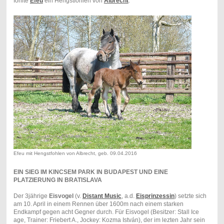
fohlte
Efeu
ein Hengstfohlen von
Albrecht
.
Efeu mit Hengstfohlen von Albrecht, geb. 09.04.2016
EIN SIEG IM KINCSEM PARK IN BUDAPEST UND EINE
PLATZIERUNG IN BRATISLAVA
Der 3jährige
Eisvogel
(v.
Distant Music
, a.d.
Eisprinzessin
) setzte sich
am 10. April in einem Rennen über 1600m nach einem starken
Endkampf gegen acht Gegner durch. Für Eisvogel (Besitzer: Stall Ice
age, Trainer: Friebert A., Jockey: Kozma István), der im lezten Jahr sein