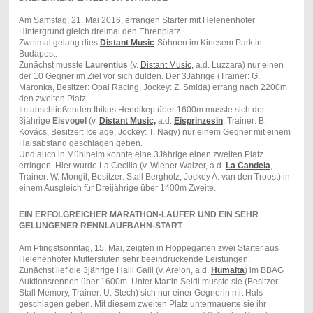
Am Samstag, 21. Mai 2016, errangen Starter mit Helenenhofer
Hintergrund gleich dreimal den Ehrenplatz.
Zweimal gelang dies
Distant Music
-Söhnen im Kincsem Park in
Budapest.
Zunächst musste
Laurentius
(v.
Distant Music,
a.d. Luzzara) nur einen
der 10 Gegner im Ziel vor sich dulden. Der 3Jährige (Trainer: G.
Maronka, Besitzer: Opal Racing, Jockey: Z. Smida) errang nach 2200m
den zweiten Platz.
Im abschließenden Ibikus Hendikep über 1600m musste sich der
3jährige
Eisvogel
(v.
Distant Music,
a.d.
Eisprinzesin
, Trainer: B.
Kovács, Besitzer: Ice age, Jockey: T. Nagy) nur einem Gegner mit einem
Halsabstand geschlagen geben.
Und auch in Mühlheim konnte eine 3Jährige einen zweiten Platz
erringen. Hier wurde La Cecilia (v. Wiener Walzer, a.d.
La Candela
,
Trainer: W. Mongil, Besitzer: Stall Bergholz, Jockey A. van den Troost) in
einem Ausgleich für Dreijährige über 1400m Zweite.
EIN ERFOLGREICHER MARATHON-LÄUFER UND EIN SEHR
GELUNGENER RENNLAUFBAHN-START
Am Pfingstsonntag, 15. Mai, zeigten in Hoppegarten zwei Starter aus
Helenenhofer Mutterstuten sehr beeindruckende Leistungen.
Zunächst lief die 3jährige Halli Galli (v. Areion, a.d.
Humaita
) im BBAG
Auktionsrennen über 1600m. Unter Martin Seidl musste sie (Besitzer:
Stall Memory, Trainer: U. Stech) sich nur einer Gegnerin mit Hals
geschlagen geben. Mit diesem zweiten Platz untermauerte sie ihr