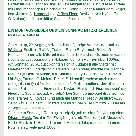
Baden für die 2Jährigen über 1400m ausgetragen. Auch dieses endete
mit einer recht engen Entscheidung. Keine 3 Längen hinter dem Sieger
kam
Juliana
(v.
Hamond
, a.d.
Jiffies Flyer
, Besitzer: Kék Nyúl i., Trainer:
O. Molnár) bei ihrem dritten Start als Sechste ins Ziel.
EIN MONTAGS-SIEGER UND EIN SONNTAG MIT ZAHLREICHEN
PLATZIERUNGEN
Am Montag, 22. August, setzte sich der 8jährige Wellitas (v. Lomitas, a.d.
Wellista
, Besitzer: Stall V., Trainer: E. van Reybrouck, Reiter: S.
Francois) gegen alle Mitstreiter durch. Im belgischen Ostende gewann er
nach 2 vorausgegangenen Platzierungen ein Rennen über 1600m.
Am Sonntag, 28. August, konnten sich in Budapest alle Starter mit
Helenenhofer Hintergrund platzieren. Den Anfang machte die 2jährige
Married (v.
Distant Music
, a.d. Montana Lady, Besitzer: Szabó Eszter
Úrhölgy, Trainer: O. Molnár, Reiter: S. Neméth), welche nach einer
erfolgreichen Qualifikation mit einem 5. Platz debütierte. Jeweils einen
dritten Platz erzielten
Eisvogel
(v.
Distant Music
a.d.
Eisprinzessin
) und
Heedy
(v. Sabiango, a.d. Heredia). Der 3jährige Eisvogel (Besitzer: Ice
age, Trainer: S. Kovács) und auch die 6jährige Heedy (Besitzer: A136
Szindikátus, Trainer: J. Roszival) mussten nach 1600m bzw. 2000m nur
2 Gegner vor sich dulden.
Auch beim Sonntags-Renntag in Leipzig gab es eine Platzierung einer
Distant Music
-Tochter. Die Zweijährige Marie Therese (a.d. Meadow's
Bride, Besitzer: P. Huber, Trainer: T. Richter) debütierte unter Ioannis
Poullis als Zweite nach 1600m.