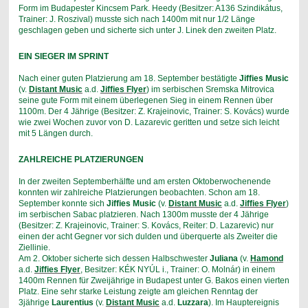
Form im Budapester Kincsem Park. Heedy (Besitzer: A136 Szindikátus,
Trainer: J. Roszival) musste sich nach 1400m mit nur 1/2 Länge
geschlagen geben und sicherte sich unter J. Linek den zweiten Platz.
EIN SIEGER IM SPRINT
Nach einer guten Platzierung am 18. September bestätigte
Jiffies Music
(v.
Distant Music
a.d.
Jiffies Flyer
) im serbischen Sremska Mitrovica
seine gute Form mit einem überlegenen Sieg in einem Rennen über
1100m. Der 4 Jährige (Besitzer: Z. Krajeinovic, Trainer: S. Kovács) wurde
wie zwei Wochen zuvor von D. Lazarevic geritten und setze sich leicht
mit 5 Längen durch.
ZAHLREICHE PLATZIERUNGEN
In der zweiten Septemberhälfte und am ersten Oktoberwochenende
konnten wir zahlreiche Platzierungen beobachten. Schon am 18.
September konnte sich
Jiffies Music
(v.
Distant Music
a.d.
Jiffies Flyer
)
im serbischen Sabac platzieren. Nach 1300m musste der 4 Jährige
(Besitzer: Z. Krajeinovic, Trainer: S. Kovács, Reiter: D. Lazarevic) nur
einen der acht Gegner vor sich dulden und überquerte als Zweiter die
Ziellinie.
Am 2. Oktober sicherte sich dessen Halbschwester
Juliana
(v.
Hamond
a.d.
Jiffies Flyer
, Besitzer: KÉK NYÚL i., Trainer: O. Molnár) in einem
1400m Rennen für Zweijährige in Budapest unter G. Bakos einen vierten
Platz. Eine sehr starke Leistung zeigte am gleichen Renntag der
3jährige
Laurentius
(v.
Distant Music
a.d.
Luzzara
). Im Hauptereignis