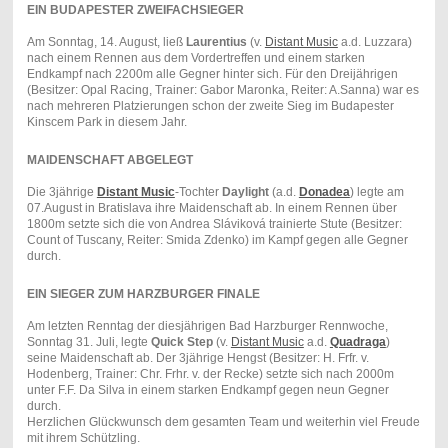
EIN BUDAPESTER ZWEIFACHSIEGER
Am Sonntag, 14. August, ließ
Laurentius
(v.
Distant Music
a.d. Luzzara)
nach einem Rennen aus dem Vordertreffen und einem starken
Endkampf nach 2200m alle Gegner hinter sich. Für den Dreijährigen
(Besitzer: Opal Racing, Trainer: Gabor Maronka, Reiter: A.Sanna) war es
nach mehreren Platzierungen schon der zweite Sieg im Budapester
Kinscem Park in diesem Jahr.
MAIDENSCHAFT ABGELEGT
Die 3jährige
Distant Music
-Tochter
Daylight
(a.d.
Donadea
) legte am
07.August in Bratislava ihre Maidenschaft ab. In einem Rennen über
1800m setzte sich die von Andrea Sláviková trainierte Stute (Besitzer:
Count of Tuscany, Reiter: Smida Zdenko) im Kampf gegen alle Gegner
durch.
EIN SIEGER ZUM HARZBURGER FINALE
Am letzten Renntag der diesjährigen Bad Harzburger Rennwoche,
Sonntag 31. Juli, legte
Quick Step
(v.
Distant Music
a.d.
Quadraga
)
seine Maidenschaft ab. Der 3jährige Hengst (Besitzer: H. Frfr. v.
Hodenberg, Trainer: Chr. Frhr. v. der Recke) setzte sich nach 2000m
unter F.F. Da Silva in einem starken Endkampf gegen neun Gegner
durch.
Herzlichen Glückwunsch dem gesamten Team und weiterhin viel Freude
mit ihrem Schützling.