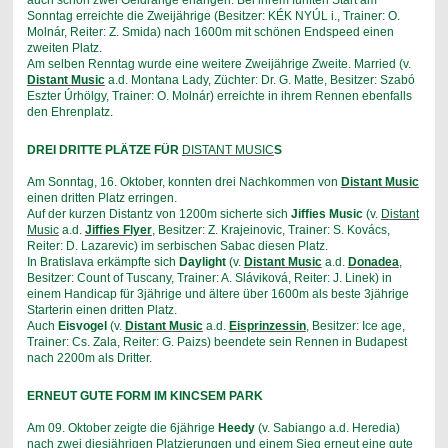
Sonntag erreichte die Zweijährige (Besitzer: KÉK NYÚL i., Trainer: O.
Molnár, Reiter: Z. Smida) nach 1600m mit schönen Endspeed einen
zweiten Platz.
Am selben Renntag wurde eine weitere Zweijährige Zweite. Married (v.
Distant Music
a.d. Montana Lady, Züchter: Dr. G. Matte, Besitzer: Szabó
Eszter Úrhölgy, Trainer: O. Molnár) erreichte in ihrem Rennen ebenfalls
den Ehrenplatz.
DREI DRITTE PLÄTZE FÜR
DISTANT MUSIC
S
Am Sonntag, 16. Oktober, konnten drei Nachkommen von
Distant Music
einen dritten Platz erringen.
Auf der kurzen Distantz von 1200m sicherte sich
Jiffies Music
(v.
Distant
Music
a.d.
Jiffies Flyer
, Besitzer: Z. Krajeinovic, Trainer: S. Kovács,
Reiter: D. Lazarevic) im serbischen Sabac diesen Platz.
In Bratislava erkämpfte sich
Daylight
(v.
Distant Music
a.d.
Donadea
,
Besitzer: Count of Tuscany, Trainer: A. Sláviková, Reiter: J. Linek) in
einem Handicap für 3jährige und ältere über 1600m als beste 3jährige
Starterin einen dritten Platz.
Auch
Eisvogel
(v.
Distant Music
a.d.
Eisprinzessin
, Besitzer: Ice age,
Trainer: Cs. Zala, Reiter: G. Paizs) beendete sein Rennen in Budapest
nach 2200m als Dritter.
ERNEUT GUTE FORM IM KINCSEM PARK
Am 09. Oktober zeigte die 6jährige
Heedy
(v. Sabiango a.d. Heredia)
nach zwei diesjährigen Platzierungen und einem Sieg erneut eine gute