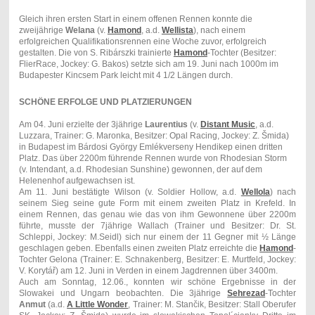
Gleich ihren ersten Start in einem offenen Rennen konnte die
zweijährige
Welana
(v.
Hamond
, a.d.
Wellista
), nach einem
erfolgreichen Qualifikationsrennen eine Woche zuvor, erfolgreich
gestalten. Die von S. Ribárszki trainierte
Hamond
-Tochter (Besitzer:
FlierRace, Jockey: G. Bakos) setzte sich am 19. Juni nach 1000m im
Budapester Kincsem Park leicht mit 4 1/2 Längen durch.
SCHÖNE ERFOLGE UND PLATZIERUNGEN
Am 04. Juni erzielte der 3jährige
Laurentius
(v.
Distant Music
, a.d.
Luzzara, Trainer: G. Maronka, Besitzer: Opal Racing, Jockey: Z. Šmida)
in Budapest im Bárdosi György Emlékverseny Hendikep einen dritten
Platz. Das über 2200m führende Rennen wurde von Rhodesian Storm
(v. Intendant, a.d. Rhodesian Sunshine) gewonnen, der auf dem
Helenenhof aufgewachsen ist.
Am 11. Juni bestätigte Wilson (v. Soldier Hollow, a.d.
Wellola
) nach
seinem Sieg seine gute Form mit einem zweiten Platz in Krefeld. In
einem Rennen, das genau wie das von ihm Gewonnene über 2200m
führte, musste der 7jährige Wallach (Trainer und Besitzer: Dr. St.
Schleppi, Jockey: M.Seidl) sich nur einem der 11 Gegner mit ½ Länge
geschlagen geben. Ebenfalls einen zweiten Platz erreichte die
Hamond
-
Tochter Gelona (Trainer: E. Schnakenberg, Besitzer: E. Murtfeld, Jockey:
V. Korytář) am 12. Juni in Verden in einem Jagdrennen über 3400m.
Auch am Sonntag, 12.06., konnten wir schöne Ergebnisse in der
Slowakei und Ungarn beobachten. Die 3jährige
Sehrezad
-Tochter
Anmut
(a.d.
A Little Wonder
, Trainer: M. Stančik, Besitzer: Stall Oberufer