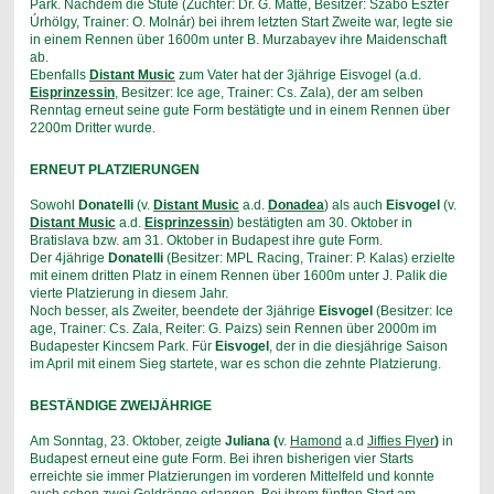
Park. Nachdem die Stute (Züchter: Dr. G. Matte, Besitzer: Szabó Eszter
Úrhölgy, Trainer: O. Molnár) bei ihrem letzten Start Zweite war, legte sie
in einem Rennen über 1600m unter B. Murzabayev ihre Maidenschaft
ab.
Ebenfalls
Distant Music
zum Vater hat der 3jährige Eisvogel (a.d.
Eisprinzessin
, Besitzer: Ice age, Trainer: Cs. Zala), der am selben
Renntag erneut seine gute Form bestätigte und in einem Rennen über
2200m Dritter wurde.
ERNEUT PLATZIERUNGEN
Sowohl
Donatelli
(v.
Distant Music
a.d.
Donadea
) als auch
Eisvogel
(v.
Distant Music
a.d.
Eisprinzessin
) bestätigten am 30. Oktober in
Bratislava bzw. am 31. Oktober in Budapest ihre gute Form.
Der 4jährige
Donatelli
(Besitzer: MPL Racing, Trainer: P. Kalas) erzielte
mit einem dritten Platz in einem Rennen über 1600m unter J. Palik die
vierte Platzierung in diesem Jahr.
Noch besser, als Zweiter, beendete der 3jährige
Eisvogel
(Besitzer: Ice
age, Trainer: Cs. Zala, Reiter: G. Paizs) sein Rennen über 2000m im
Budapester Kincsem Park. Für
Eisvogel
, der in die diesjährige Saison
im April mit einem Sieg startete, war es schon die zehnte Platzierung.
BESTÄNDIGE ZWEIJÄHRIGE
Am Sonntag, 23. Oktober, zeigte
Juliana (
v.
Hamond
a.d
Jiffies Flyer
)
in
Budapest erneut eine gute Form. Bei ihren bisherigen vier Starts
erreichte sie immer Platzierungen im vorderen Mittelfeld und konnte
auch schon zwei Geldränge erlangen. Bei ihrem fünften Start am