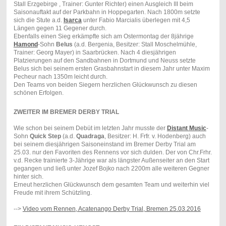
Stall Erzgebirge , Trainer: Gunter Richter) einen Ausgleich III beim
Saisonauftakt auf der Parkbahn in Hoppegarten. Nach 1800m setzte
sich die Stute a.d.
Isarca
unter Fabio Marcialis überlegen mit 4,5
Längen gegen 11 Gegener durch.
Ebenfalls einen Sieg erkämpfte sich am Ostermontag der 8jährige
Hamond
-Sohn
Belus
(a.d. Bergenia, Besitzer: Stall Moschelmühle,
Trainer: Georg Mayer) in Saarbrücken. Nach 4 diesjährigen
Platzierungen auf den Sandbahnen in Dortmund und Neuss setzte
Belus sich bei seinem ersten Grasbahnstart in diesem Jahr unter Maxim
Pecheur nach 1350m leicht durch.
Den Teams von beiden Siegern herzlichen Glückwunsch zu diesen
schönen Erfolgen.
ZWEITER IM BREMER DERBY TRIAL
Wie schon bei seinem Debüt im letzten Jahr musste der
Distant Music
-
Sohn
Quick Step
(a.d.
Quadraga
, Besitzer: H. Frfr. v. Hodenberg) auch
bei seinem diesjährigen Saisoneinstand im Bremer Derby Trial am
25.03. nur den Favoriten des Rennens vor sich dulden. Der von Chr.Frhr.
v.d. Recke trainierte 3-Jährige war als längster Außenseiter an den Start
gegangen und ließ unter Jozef Bojko nach 2200m alle weiteren Gegner
hinter sich.
Erneut herzlichen Glückwunsch dem gesamten Team und weiterhin viel
Freude mit ihrem Schützling.
-->
Video vom Rennen, Acatenango Derby Trial, Bremen 25.03.2016