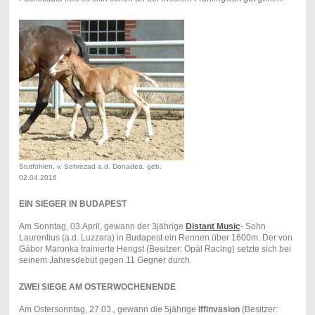
Stutfohlen, v. Sehrezad a.d. Donadea, geb.
02.04.2016
EIN SIEGER IN BUDAPEST
Am Sonntag, 03.April, gewann der 3jährige
Distant Music
- Sohn
Laurentius (a.d. Luzzara) in Budapest ein Rennen über 1600m. Der von
Gábor Maronka trainierte Hengst (Besitzer: Opál Racing) setzte sich bei
seinem Jahresdebüt gegen 11 Gegner durch.
ZWEI SIEGE AM OSTERWOCHENENDE
Am Ostersonntag, 27.03., gewann die 5jährige
Iffinvasion
(Besitzer: