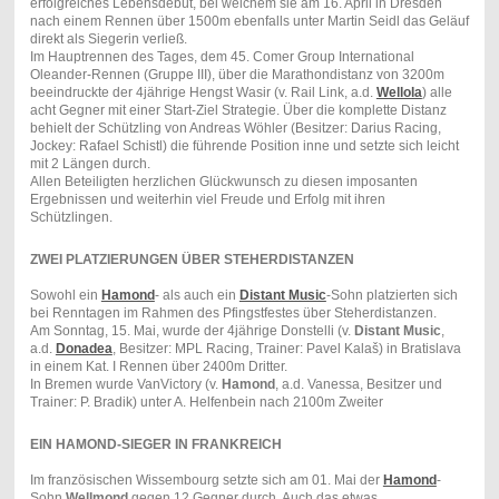
erfolgreiches Lebensdebüt, bei welchem sie am 16. April in Dresden
nach einem Rennen über 1500m ebenfalls unter Martin Seidl das Geläuf
direkt als Siegerin verließ.
Im Hauptrennen des Tages, dem 45. Comer Group International
Oleander-Rennen (Gruppe III), über die Marathondistanz von 3200m
beeindruckte der 4jährige Hengst Wasir (v. Rail Link, a.d.
Wellola
) alle
acht Gegner mit einer Start-Ziel Strategie. Über die komplette Distanz
behielt der Schützling von Andreas Wöhler (Besitzer: Darius Racing,
Jockey: Rafael Schistl) die führende Position inne und setzte sich leicht
mit 2 Längen durch.
Allen Beteiligten herzlichen Glückwunsch zu diesen imposanten
Ergebnissen und weiterhin viel Freude und Erfolg mit ihren
Schützlingen.
ZWEI PLATZIERUNGEN ÜBER STEHERDISTANZEN
Sowohl ein
Hamond
- als auch ein
Distant Music
-Sohn platzierten sich
bei Renntagen im Rahmen des Pfingstfestes über Steherdistanzen.
Am Sonntag, 15. Mai, wurde der 4jährige Donstelli (v.
Distant Music
,
a.d.
Donadea
, Besitzer: MPL Racing, Trainer: Pavel Kalaš) in Bratislava
in einem Kat. I Rennen über 2400m Dritter.
In Bremen wurde VanVictory (v.
Hamond
, a.d. Vanessa, Besitzer und
Trainer: P. Bradik) unter A. Helfenbein nach 2100m Zweiter
EIN HAMOND-SIEGER IN FRANKREICH
Im französischen Wissembourg setzte sich am 01. Mai der
Hamond
-
Sohn
Wellmond
gegen 12 Gegner durch. Auch das etwas